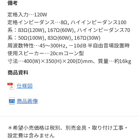
定格入力…120W
定格インピーダンス…8Ω, ハイインピーダンス100
系：83Ω(120W), 167Ω(60W), ハイインピーダンス70
系：50Ω(100W), 83Ω(60W), 167Ω(30W)
周波数特性…45～300Hz, －10dB 半自由音場設置時
使用スピーカー…20cmコーン型
寸法…400(W)×350(H)×200(D)mm、質量…約16kg
仕様図
商品画像
＊希望小売価格は税別、別売金具・取り付け工事・
設定費は含みません