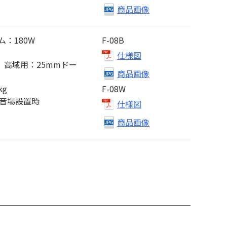
商品画像
：180W
F-08B
仕様図
、高域用：25mmドー
商品画像
kg
F-08W
自由音場設置時
仕様図
商品画像