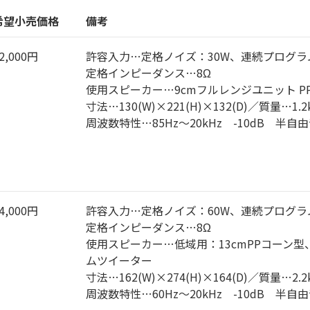
希望小売価格
備考
2,000円
許容入力…定格ノイズ：30W、連続プログラ
定格インピーダンス…8Ω
使用スピーカー…9cmフルレンジユニット P
寸法…130(W)×221(H)×132(D)／質量…1.2
周波数特性…85Hz～20kHz -10dB 半
4,000円
許容入力…定格ノイズ：60W、連続プログラム
定格インピーダンス…8Ω
使用スピーカー…低域用：13cmPPコーン型
ムツイーター
寸法…162(W)×274(H)×164(D)／質量…2.2
周波数特性…60Hz～20kHz -10dB 半