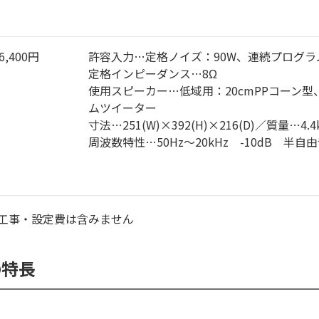
6,400円
許容入力…定格ノイズ：90W、連続プログラム
定格インピーダンス…8Ω
使用スピーカー…低域用：20cmPPコーン型
ムツイーター
寸法…251(W)×392(H)×216(D)／質量…4.4
周波数特性…50Hz～20kHz -10dB 半
工事・設定費は含みません
の特長