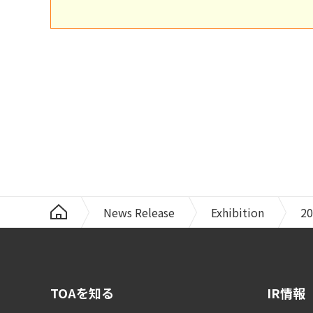
News Release
Exhibition
20
TOAを知る
IR情報