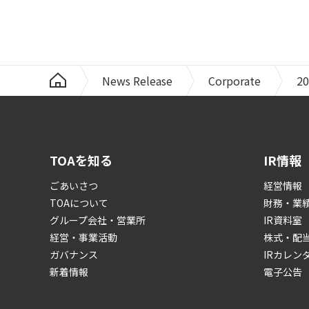
News Release
Corporate
20
TOAを知る
IR情報
ごあいさつ
経営情報
TOAについて
財務・業
グループ会社・営業所
IR資料室
経営・事業活動
株式・配
ガバナンス
IRカレン
新着情報
電子公告