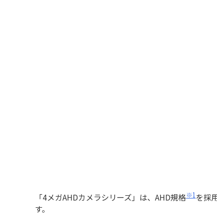
※1
「4メガAHDカメラシリーズ」は、AHD規格
を採用
す。