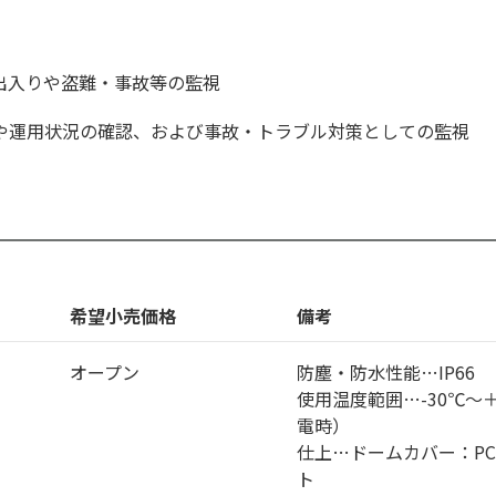
出入りや盗難・事故等の監視
や運用状況の確認、および事故・トラブル対策としての監視
希望小売価格
備考
オープン
防塵・防水性能…IP66
使用温度範囲…-30℃～＋
電時）
仕上…ドームカバー：P
ト