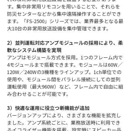
す。集中非常用リモコンを用いることで、それらを
防災センターなどから集中遠隔操作することができ
ます。「FS-2500」シリーズでは、業界最多となる最
大10台の非常用放送設備を集中管理できます。
2）並列運転対応アンプモジュールの採用により、柔
軟なシステム構築を実現
アンプはモジュール方式を採用。1つのフレーム内で
4モジュールまで搭載できます。モジュールは60W／
120W／240Wの3機種をラインアップ。1ch単位での
使用や、モジュール間をパラレル接続にしての並列
運転使用（最大960W）など、フレーム内で自由に組
み合わせることが可能です。
3）快適な運用に役立つ新機能が追加
バージョンアップにより、さまざまな機能を拡充し
ました。アンプ系統ごとに、業務放送時に利用でき
るイコライザー機能を搭載。設定時にスピーカー品