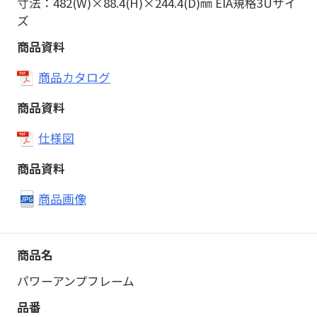
寸法：482(W)×88.4(H)×244.4(D)㎜ EIA規格3Uサイ
ズ
商品カタログ
仕様図
商品画像
パワーアンプフレーム