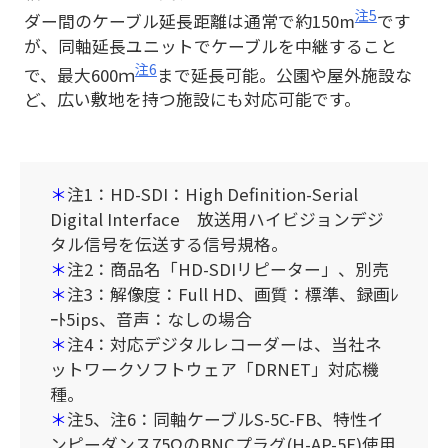
注5
ダー間のケーブル延長距離は通常で約150m
です
が、同軸延長ユニットでケーブルを中継すること
注6
で、最大600ｍ
まで延長可能。公園や屋外施設な
ど、広い敷地を持つ施設にも対応可能です。
＊
注1：HD-SDI：High Definition-Serial
Digital Interface 放送用ハイビジョンデジ
タル信号を伝送する信号規格。
＊
注2：商品名「HD-SDIリピーター」、別売
＊
注3：解像度：Full HD、画質：標準、録画ﾚ
ｰﾄ5ips、音声：なしの場合
＊
注4：対応デジタルレコーダーは、当社ネ
ットワークソフトウェア「DRNET」対応機
種。
＊
注5、注6：同軸ケーブルS-5C-FB、特性イ
ンピーダンス75ΩのBNCプラグ(H-AP-5F)使用