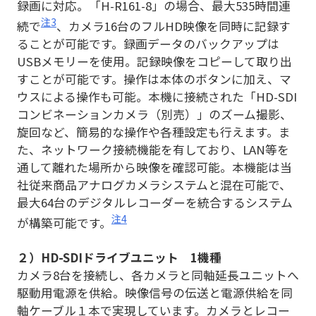
録画に対応。「H-R161-8」の場合、最大535時間連
注3
続で
、カメラ16台のフルHD映像を同時に記録す
ることが可能です。録画データのバックアップは
USBメモリーを使用。記録映像をコピーして取り出
すことが可能です。操作は本体のボタンに加え、マ
ウスによる操作も可能。本機に接続された「HD-SDI
コンビネーションカメラ（別売）」のズーム撮影、
旋回など、簡易的な操作や各種設定も行えます。ま
た、ネットワーク接続機能を有しており、LAN等を
通して離れた場所から映像を確認可能。本機能は当
社従来商品アナログカメラシステムと混在可能で、
最大64台のデジタルレコーダーを統合するシステム
注4
が構築可能です。
２）HD-SDIドライブユニット 1機種
カメラ8台を接続し、各カメラと同軸延長ユニットへ
駆動用電源を供給。映像信号の伝送と電源供給を同
軸ケーブル１本で実現しています。カメラとレコー