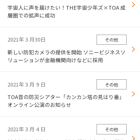
宇宙人に声を届けたい！THE宇宙少年ズ×TOA 成
層圏での拡声に成功
2021年
3
月30日
その他
新しい防犯カメラの提供を開始 ソニービジネスソ
リューションが金融機関向けなどに採用
2021年
3
月
9
日
その他
TOA音の防災シアター「カンカン塔の見はり番」
オンライン公演のお知らせ
2021年
3
月
4
日
その他