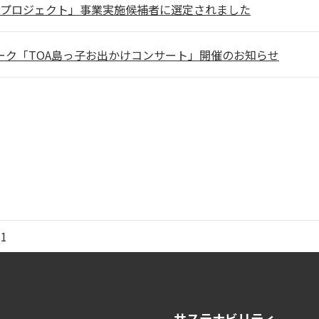
KOBE プロジェクト」事業実施候補者に選定されました
ーク「TOA島っ子お出かけコンサート」開催のお知らせ
11
サステナビリティ