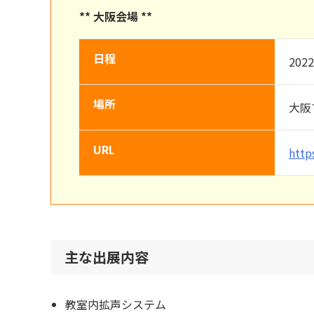
** 大阪会場 **
日程
20
場所
大阪
URL
http
主な出展内容
教室内拡声システム