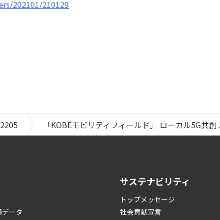
hers/202101/210129
2205
「KOBEモビリティフィールド」 ローカル5G共
サステナビリティ
トップメッセージ
績データ
社会貢献宣言