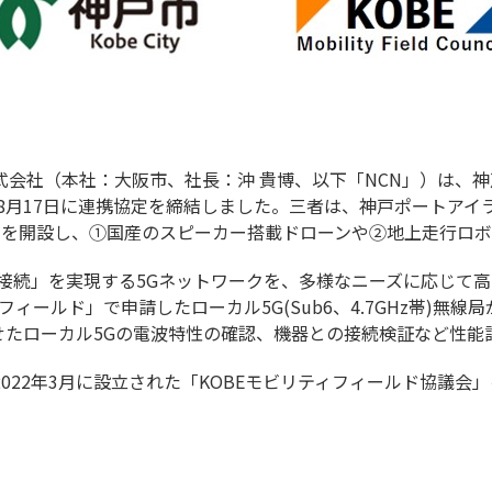
式会社（本社：大阪市、社長：沖 貴博、以下「NCN」）は、
8月17日に連携協定を締結しました。三者は、神戸ポートアイラ
」を開設し、①国産のスピーカー搭載ドローンや②地上走行ロ
接続」を実現する5Gネットワークを、多様なニーズに応じて
ティフィールド」で申請したローカル5G(Sub6、4.7GHz帯)
せたローカル5Gの電波特性の確認、機器との接続検証など性能
022年3月に設立された「KOBEモビリティフィールド協議会