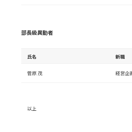
部長級異動者
氏名
新職
菅原 茂
経営企
以上