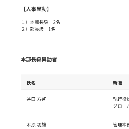
【人事異動】
１）本部長級 2名
２）部長級 1名
本部長級異動者
氏名
新職
谷口 方啓
執行役
グロー
木原 功雄
管理本