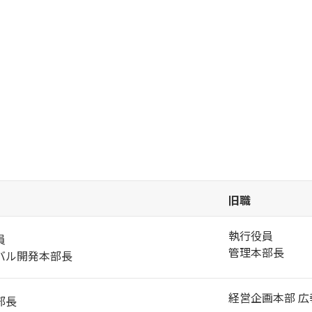
旧職
執行役員
員
管理本部長
バル開発本部長
経営企画本部 広
部長