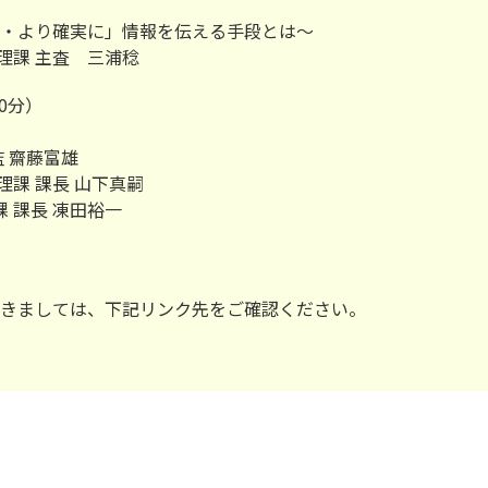
・より確実に」情報を伝える手段とは～
理課 主査 三浦稔
0分）
 齋藤富雄
 課長 山下真嗣
課長 凍田裕一
きましては、下記リンク先をご確認ください。