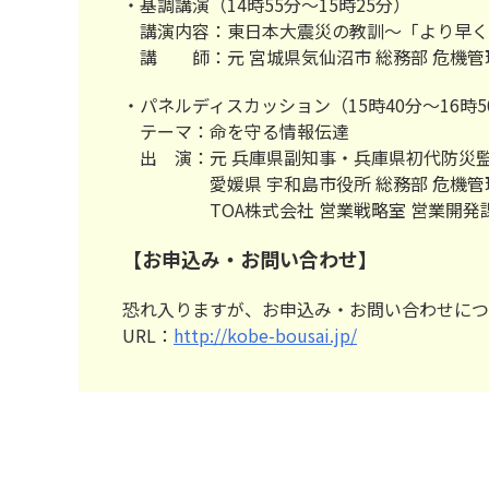
・基調講演（14時55分～15時25分）
講演内容：東日本大震災の教訓～「より早く
講 師：元 宮城県気仙沼市 総務部 危機管
・パネルディスカッション（15時40分～16時5
テーマ：命を守る情報伝達
出 演：元 兵庫県副知事・兵庫県初代防災監
愛媛県 宇和島市役所 総務部 危機管理課
TOA株式会社 営業戦略室 営業開発課 
【お申込み・お問い合わせ】
恐れ入りますが、お申込み・お問い合わせにつ
URL：
http://kobe-bousai.jp/