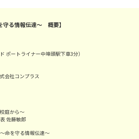
命を守る情報伝達～ 概要】
ド ポートライナー中埠頭駅下車3分）
株式会社コンプラス
の校庭から～
表 佐藤敏郎
～命を守る情報伝達～