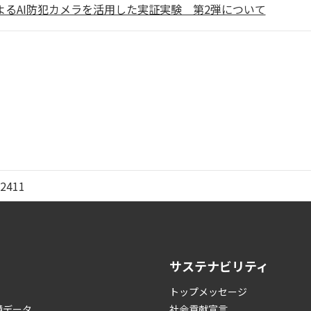
よるAI防犯カメラを活用した実証実験 第2弾について
2411
サステナビリティ
トップメッセージ
績データ
社会貢献宣言