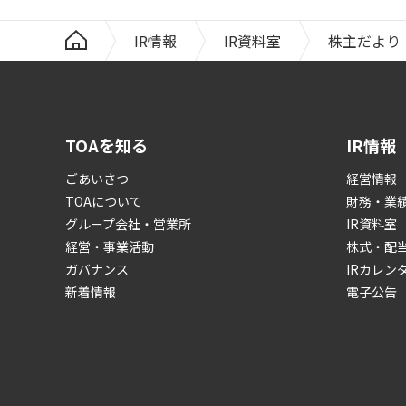
IR情報
IR資料室
株主だより
TOAを知る
IR情報
ごあいさつ
経営情報
TOAについて
財務・業
グループ会社・営業所
IR資料室
経営・事業活動
株式・配
ガバナンス
IRカレン
新着情報
電子公告